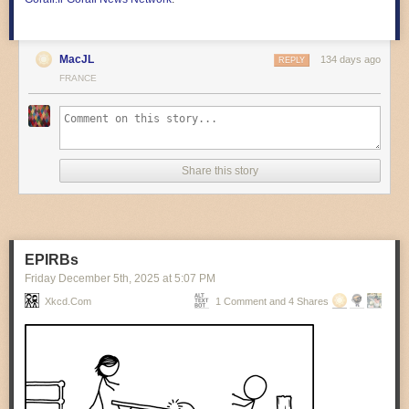
MacJL
134 days ago
REPLY
FRANCE
Share this story
EPIRBs
Friday December 5
th
, 2025
at
5:07 PM
Xkcd.com
1 Comment and 4 Shares