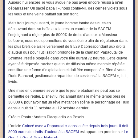
Aujourd’hui encore, je vous avoue ne pas avoir encore réussi à m’en
débarrasser. Un sacré papa !
», nous confie-t-il, des cernes violets sous
les yeux et une veine battant sur son front.
Mais trois jours plus tard, le jeune homme tombe des nues en
découvrant dans sa boîte aux lettres un courrier de la SACEM
l’enjoignant à régler plus de 8000€ de droits d’auteur.
«
Monsieur
Lefebvre, nous nous permettons de vous écrire afin de régulariser dans
les plus brefs délais le versement de 8 529 € correspondant aux droits
d’auteur dus pour l’utilisation prolongée de la chanson Papaoutai de
Stromae, restée bloquée dans votre tête durant 72 heures. Cette œuvre
ayant été déposée, sachez que toute diffusion même mentale répétée
constitue une forme d’exploitation et doit être compensée. Bien à vous,
Doris Blanchot, gestionnaire répartition de cessions à la SACEM »
,
lit-il,
livide.
Une mise en demeure sévère que le jeune étudiant ne peut pas se
permettre de régler, Disney lui réclamant dans le même temps près de
30 000 € pour avoir fait un rêve mettant en scène le personnage de Hulk
dans la nuit du 11 octobre au 12 octobre dernier.
Crédits Photo : Andrea Piacquadio via Pexels.
L’article
Coincé avec « Papaoutai » dans la tête depuis trois jours, il doit
8000 euros de droits d’auteur à la SACEM
est apparu en premier sur
Le
Gorafi.fr Gorafi News Network
.