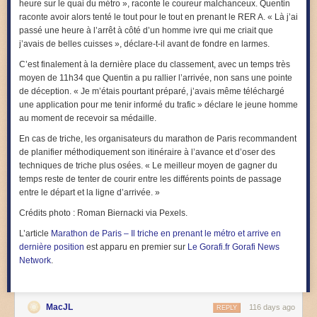
heure sur le quai du métro »,
raconte le coureur malchanceux. Quentin
raconte avoir alors tenté le tout pour le tout en prenant le RER A.
« Là j’ai
passé une heure à l’arrêt à côté d’un homme ivre qui me criait que
j’avais de belles cuisses »,
déclare-t-il avant de fondre en larmes.
C’est finalement à la dernière place du classement, avec un temps très
moyen de 11h34 que Quentin a pu rallier l’arrivée, non sans une pointe
de déception. « Je m’étais pourtant préparé, j’avais même téléchargé
une application pour me tenir informé du trafic » déclare le jeune homme
au moment de recevoir sa médaille.
En cas de triche, les organisateurs du marathon de Paris recommandent
de planifier méthodiquement son itinéraire à l’avance et d’oser des
techniques de triche plus osées.
« Le meilleur moyen de gagner du
temps reste de tenter de courir entre les différents points de passage
entre le départ et la ligne d’arrivée. »
Crédits photo : Roman Biernacki via Pexels.
L’article
Marathon de Paris – Il triche en prenant le métro et arrive en
dernière position
est apparu en premier sur
Le Gorafi.fr Gorafi News
Network
.
MacJL
116 days ago
REPLY