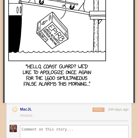
MacJL
244 days ago
REPLY
FRANCE