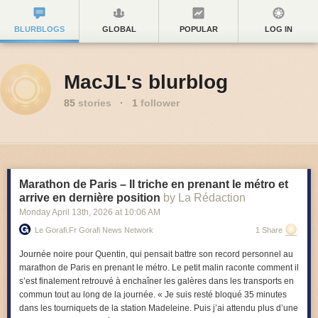
BLURBLOGS
GLOBAL
POPULAR
LOG IN
MacJL's blurblog
85
stories
·
1
follower
Marathon de Paris – Il triche en prenant le métro et
arrive en dernière position
by La Rédaction
Monday April 13
th
, 2026
at
10:06 AM
Le Gorafi.fr Gorafi News Network
1 Share
Journée noire pour Quentin, qui pensait battre son record personnel au
marathon de Paris en prenant le métro. Le petit malin raconte comment il
s’est finalement retrouvé à enchaîner les galères dans les transports en
commun tout au long de la journée
. « Je suis resté bloqué 35 minutes
dans les tourniquets de la station Madeleine. Puis j’ai attendu plus d’une