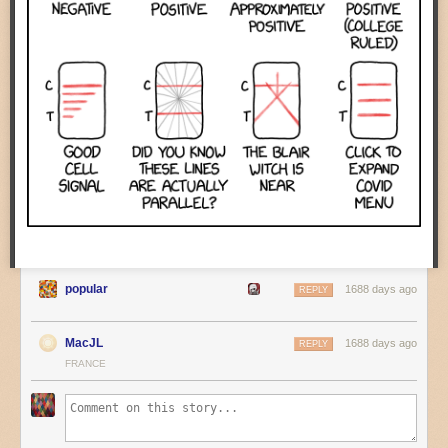
popular
1688 days ago
REPLY
MacJL
1688 days ago
REPLY
FRANCE