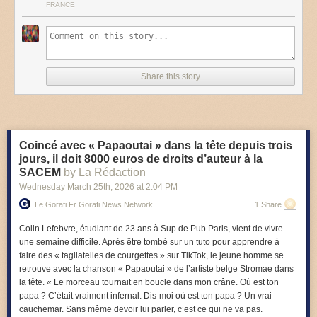
FRANCE
Share this story
Coincé avec « Papaoutai » dans la tête depuis trois
jours, il doit 8000 euros de droits d’auteur à la
SACEM
by La Rédaction
Wednesday March 25
th
, 2026
at
2:04 PM
Le Gorafi.fr Gorafi News Network
1 Share
Colin Lefebvre, étudiant de 23 ans à Sup de Pub Paris, vient de vivre
une semaine difficile. Après être tombé sur un tuto pour apprendre à
faire des « tagliatelles de courgettes » sur TikTok, le jeune homme se
retrouve avec la chanson « Papaoutai » de l’artiste belge Stromae dans
la tête.
«
Le morceau tournait en boucle dans mon crâne. Où est ton
papa ? C’était vraiment infernal. Dis-moi où est ton papa ? Un vrai
cauchemar. Sans même devoir lui parler, c’est ce qui ne va pas.