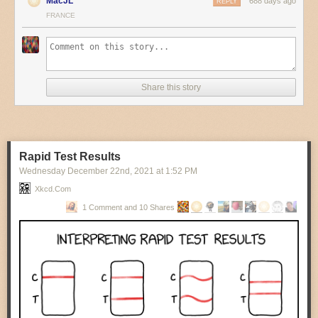
MacJL
688 days ago
REPLY
FRANCE
Share this story
Rapid Test Results
Wednesday December 22
nd
, 2021
at
1:52 PM
Xkcd.com
1 Comment and 10 Shares