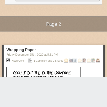
Page 2
Next Page of Stories
Loading...
Wrapping Paper
Friday December 25
th
, 2020
at
5:31 PM
Xkcd.com
1 Comment and 9 Shares