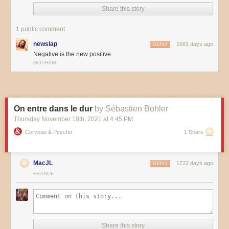
Share this story
1 public comment
newslap
1681 days ago
REPLY
Negative is the new positive.
GOTHAM
On entre dans le dur
by Sébastien Bohler
Thursday November 18
th
, 2021
at
4:45 PM
Cerveau & Psycho
1 Share
MacJL
1722 days ago
REPLY
FRANCE
Share this story