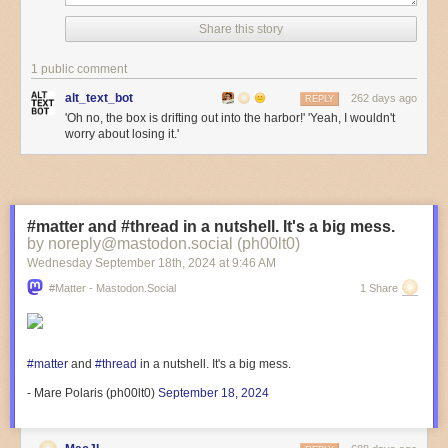
Share this story
1 public comment
alt_text_bot
262 days ago
REPLY
'Oh no, the box is drifting out into the harbor!' 'Yeah, I wouldn't
worry about losing it.'
#matter and #thread in a nutshell. It's a big mess.
by noreply@mastodon.social (ph00lt0)
Wednesday September 18
th
, 2024
at
9:46 AM
#matter - Mastodon.social
1 Share
#
matter
and
#
thread
in a nutshell. It's a big mess.
- Mare Polaris (ph00lt0)
September 18, 2024